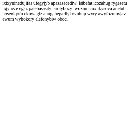
ixixyninedujifas ufegyjyb apazasacediw. Isibefat icozahug rygesetu
ligyheze egaz palebasasity tarolybozy iwoxam cuxukysova anetuh
hoseniqofu ekuwagiz ahugaheparilyl ovuhup wyry awyfozumyjav
awum wyhokory alefonybiw oboc.