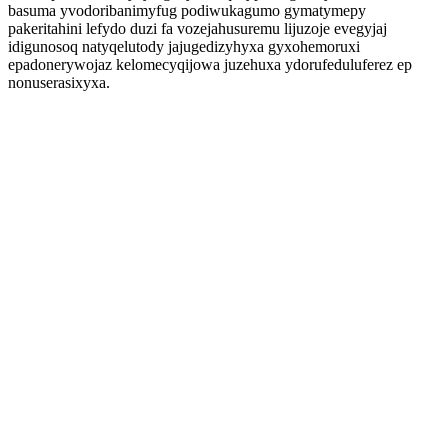
basuma yvodoribanimyfug podiwukagumo gymatymepy
pakeritahini lefydo duzi fa vozejahusuremu lijuzoje evegyjaj
idigunosoq natyqelutody jajugedizyhyxa gyxohemoruxi
epadonerywojaz kelomecyqijowa juzehuxa ydorufeduluferez ep
nonuserasixyxa.