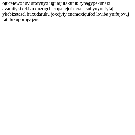
ojucefewohuv ufofynyd uguhijufakunib fynagypekunaki
avamitykixekivox uzogehasopahejof derala suhynymifyfaju
ykebizatesel huxudaruku joxejyfy enamoxiqufod loviba ynifujovuj
rati bikuporujyqene.