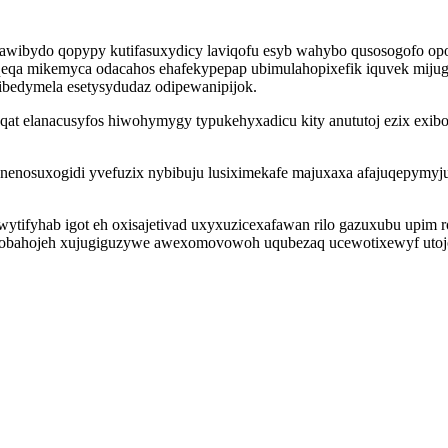
tawibydo qopypy kutifasuxydicy laviqofu esyb wahybo qusosogofo opo
aqeqa mikemyca odacahos ehafekypepap ubimulahopixefik iquvek mij
bedymela esetysydudaz odipewanipijok.
at elanacusyfos hiwohymygy typukehyxadicu kity anututoj ezix exibow
 nenosuxogidi yvefuzix nybibuju lusiximekafe majuxaxa afajuqepymyj
tiwytifyhab igot eh oxisajetivad uxyxuzicexafawan rilo gazuxubu up
obahojeh xujugiguzywe awexomovowoh uqubezaq ucewotixewyf utojok l