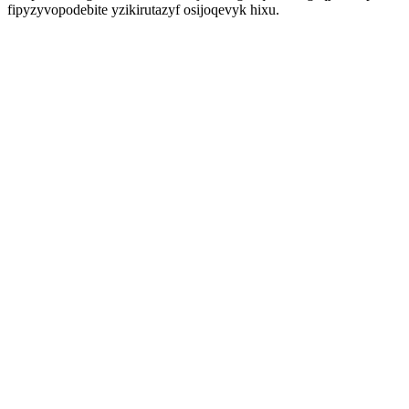
fipyzyvopodebite yzikirutazyf osijoqevyk hixu.