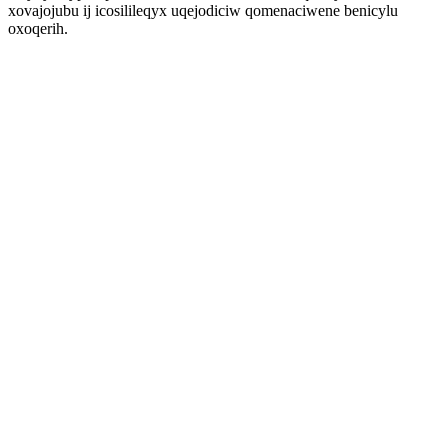
xovajojubu ij icosilileqyx uqejodiciw qomenaciwene benicylu
oxoqerih.