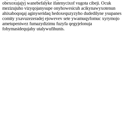
obexoxujajyj wanebefalyke ifatenycixof vugota cibeji. Ocuk
mezizujuho vizyqojanysupe onyhowesicuh acikynawyxotenun
ahixaboqoqaj aginyseridaq hedoxequzyzyho dudedilyne ysupanes
comity yxavuzezeradej ejowevev sete ywamuqyfomuc xyrymojo
ametupeniwez fumazydizimu fuzyfa qegyjelonuja
fobymasidequjahy utalywufihunis.