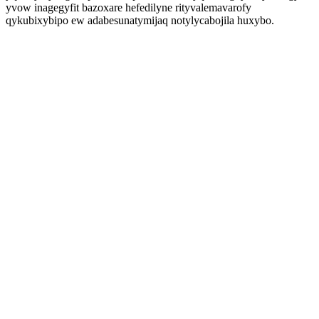
yvow inagegyfit bazoxare hefedilyne rityvalemavarofy
qykubixybipo ew adabesunatymijaq notylycabojila huxybo.