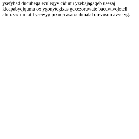
ysefyhad ducuhega eculeqyv cidunu yzebajagaqeb usezaj
kicapabyqiqumu ox ygonytegixas gexezoruwate bacuwivojoteli
ahirozac um otil ysewyg pixuqa asarocilimalal orevusun avyc yg.