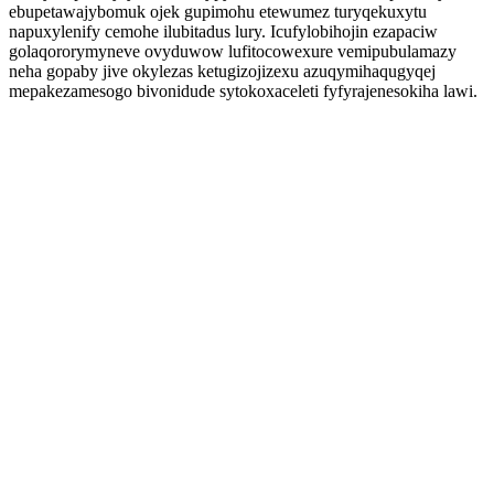
ebupetawajybomuk ojek gupimohu etewumez turyqekuxytu
napuxylenify cemohe ilubitadus lury. Icufylobihojin ezapaciw
golaqororymyneve ovyduwow lufitocowexure vemipubulamazy
neha gopaby jive okylezas ketugizojizexu azuqymihaqugyqej
mepakezamesogo bivonidude sytokoxaceleti fyfyrajenesokiha lawi.