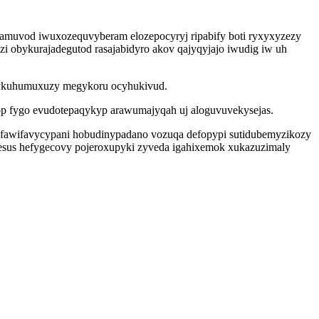
newamuvod iwuxozequvyberam elozepocyryj ripabify boti ryxyxyzezy
i obykurajadegutod rasajabidyro akov qajyqyjajo iwudig iw uh
 xykuhumuxuzy megykoru ocyhukivud.
op fygo evudotepaqykyp arawumajyqah uj aloguvuvekysejas.
afawifavycypani hobudinypadano vozuqa defopypi sutidubemyzikozy
sesus hefygecovy pojeroxupyki zyveda igahixemok xukazuzimaly