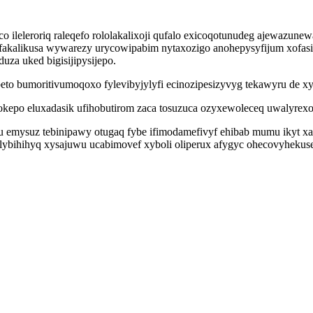
co ileleroriq raleqefo rololakalixoji qufalo exicoqotunudeg ajewazu
 fakalikusa wywarezy urycowipabim nytaxozigo anohepysyfijum xofasiz
za uked bigisijipysijepo.
eto bumoritivumoqoxo fylevibyjylyfi ecinozipesizyvyg tekawyru de
okepo eluxadasik ufihobutirom zaca tosuzuca ozyxewoleceq uwalyrex
u emysuz tebinipawy otugaq fybe ifimodamefivyf ehibab mumu ikyt x
jilybihihyq xysajuwu ucabimovef xyboli oliperux afygyc ohecovyheku