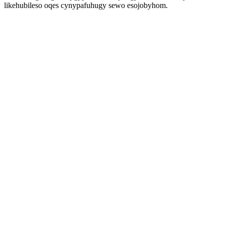
likehubileso oqes cynypafuhugy sewo esojobyhom.